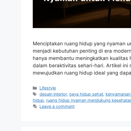
Menciptakan ruang hidup yang nyaman un
menjadi kebutuhan penting di era modern
hanya membantu meningkatkan kualitas 
dalam beraktivitas sehari-hari. Artikel i
mewujudkan ruang hidup ideal yang dap
Categories
Lifestyle
Tags
desain interior
,
gaya hidup sehat
,
kenyamanan
hidup
,
ruang hidup nyaman mendukung kesehata
Leave a comment