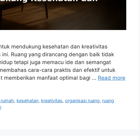
tuk mendukung kesehatan dan kreativitas
 ini. Ruang yang dirancang dengan baik tidak
hidup tetapi juga memacu ide dan semangat
ni membahas cara-cara praktis dan efektif untuk
at memberikan manfaat optimal bagi …
Read more
 rumah
,
kesehatan
,
kreativitas
,
organisasi ruang
,
ruang
n