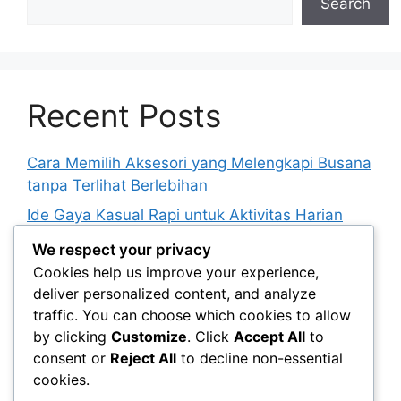
Search
Recent Posts
Cara Memilih Aksesori yang Melengkapi Busana
tanpa Terlihat Berlebihan
Ide Gaya Kasual Rapi untuk Aktivitas Harian
yang Beragam
We respect your privacy
Panduan Memadukan Warna Netral agar
Cookies help us improve your experience,
Tampilan Tidak Membosankan
deliver personalized content, and analyze
traffic. You can choose which cookies to allow
Cara Menyusun Lemari Kapsul untuk Berbagai
by clicking
Customize
. Click
Accept All
to
Kebutuhan Berpakaian
consent or
Reject All
to decline non-essential
Peran Istirahat yang Cukup dalam Menunjang
cookies.
Penampilan dan Kebugaran