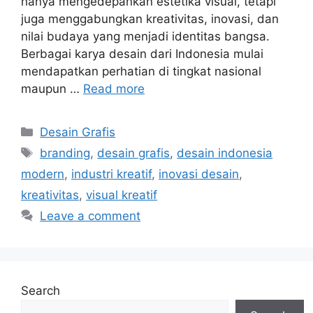
hanya mengedepankan estetika visual, tetapi
juga menggabungkan kreativitas, inovasi, dan
nilai budaya yang menjadi identitas bangsa.
Berbagai karya desain dari Indonesia mulai
mendapatkan perhatian di tingkat nasional
maupun …
Read more
Categories
Desain Grafis
Tags
branding
,
desain grafis
,
desain indonesia
modern
,
industri kreatif
,
inovasi desain
,
kreativitas
,
visual kreatif
Leave a comment
Search