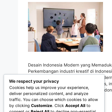
Desain Indonesia Modern yang Memadukan
Perkembangan industri kreatif di Indon
desain. Saat ini, desain Indonesia moder
We respect your privacy
tetapi juga menggabungkan kreativitas, in
Cookies help us improve your experience,
bangsa. Berbagai karya desain dari Indon
deliver personalized content, and analyze
nasional maupun …
Read more
traffic. You can choose which cookies to allow
by clicking
Customize
. Click
Accept All
to
Categories
Desain Grafis
consent or
Reject All
to decline non-essential