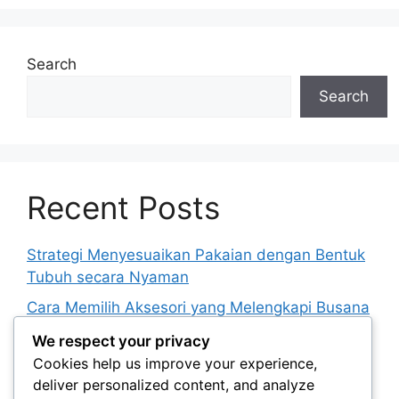
Search
Search
Recent Posts
Strategi Menyesuaikan Pakaian dengan Bentuk
Tubuh secara Nyaman
Cara Memilih Aksesori yang Melengkapi Busana
tanpa Terlihat Berlebihan
We respect your privacy
Ide Gaya Kasual Rapi untuk Aktivitas Harian
Cookies help us improve your experience,
yang Beragam
deliver personalized content, and analyze