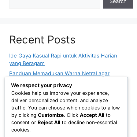
Search
Recent Posts
Ide Gaya Kasual Rapi untuk Aktivitas Harian
yang Beragam
Panduan Memadukan Warna Netral agar
Tampilan Tidak Membosankan
We respect your privacy
Cara Menyusun Lemari Kapsul untuk Berbagai
Cookies help us improve your experience,
Kebutuhan Berpakaian
deliver personalized content, and analyze
traffic. You can choose which cookies to allow
Peran Istirahat yang Cukup dalam Menunjang
by clicking
Customize
. Click
Accept All
to
Penampilan dan Kebugaran
consent or
Reject All
to decline non-essential
Panduan Menentukan Jadwal Perawatan Diri
cookies.
yang Realistis