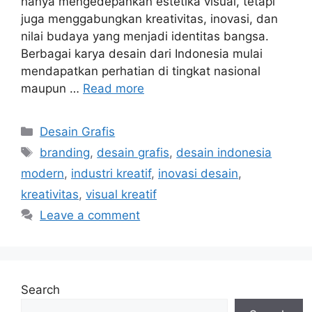
hanya mengedepankan estetika visual, tetapi
juga menggabungkan kreativitas, inovasi, dan
nilai budaya yang menjadi identitas bangsa.
Berbagai karya desain dari Indonesia mulai
mendapatkan perhatian di tingkat nasional
maupun …
Read more
Categories
Desain Grafis
Tags
branding
,
desain grafis
,
desain indonesia
modern
,
industri kreatif
,
inovasi desain
,
kreativitas
,
visual kreatif
Leave a comment
Search