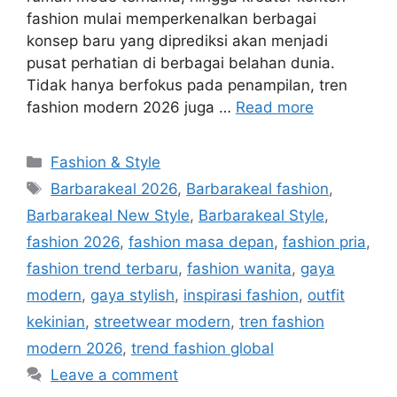
fashion mulai memperkenalkan berbagai
konsep baru yang diprediksi akan menjadi
pusat perhatian di berbagai belahan dunia.
Tidak hanya berfokus pada penampilan, tren
fashion modern 2026 juga …
Read more
Categories
Fashion & Style
Tags
Barbarakeal 2026
,
Barbarakeal fashion
,
Barbarakeal New Style
,
Barbarakeal Style
,
fashion 2026
,
fashion masa depan
,
fashion pria
,
fashion trend terbaru
,
fashion wanita
,
gaya
modern
,
gaya stylish
,
inspirasi fashion
,
outfit
kekinian
,
streetwear modern
,
tren fashion
modern 2026
,
trend fashion global
Leave a comment