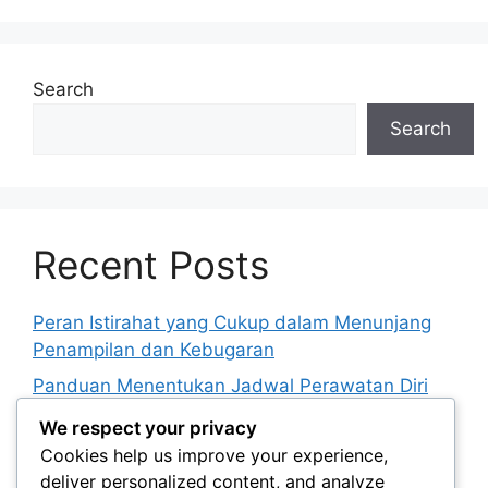
Search
Search
Recent Posts
Peran Istirahat yang Cukup dalam Menunjang
Penampilan dan Kebugaran
Panduan Menentukan Jadwal Perawatan Diri
yang Realistis
We respect your privacy
Cara Menjaga Kebersihan Peralatan Rias untuk
Cookies help us improve your experience,
Mendukung Kesehatan Kulit
deliver personalized content, and analyze