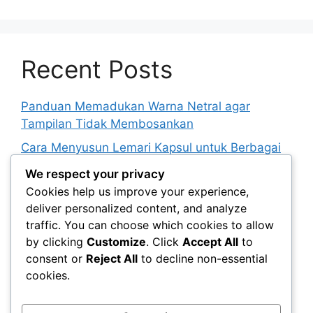
Recent Posts
Panduan Memadukan Warna Netral agar
Tampilan Tidak Membosankan
Cara Menyusun Lemari Kapsul untuk Berbagai
Kebutuhan Berpakaian
We respect your privacy
Peran Istirahat yang Cukup dalam Menunjang
Cookies help us improve your experience,
Penampilan dan Kebugaran
deliver personalized content, and analyze
traffic. You can choose which cookies to allow
Panduan Menentukan Jadwal Perawatan Diri
by clicking
Customize
. Click
Accept All
to
yang Realistis
consent or
Reject All
to decline non-essential
Cara Menjaga Kebersihan Peralatan Rias untuk
cookies.
Mendukung Kesehatan Kulit