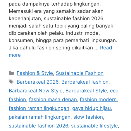
pada dampaknya terhadap lingkungan.
Memasuki era yang semakin sadar akan
keberlanjutan, sustainable fashion 2026
menjadi salah satu topik yang paling banyak
dibicarakan oleh pelaku industri mode,
konsumen, hingga para pemerhati lingkungan.
Jika dahulu fashion sering dikaitkan …
Read
more
Categories
Fashion & Style
,
Sustainable Fashion
Tags
Barbarakeal 2026
,
Barbarakeal fashion
,
Barbarakeal New Style
,
Barbarakeal Style
,
eco
fashion
,
fashion masa depan
,
fashion modern
,
fashion ramah lingkungan
,
gaya hidup hijau
,
pakaian ramah lingkungan
,
slow fashion
,
sustainable fashion 2026
,
sustainable lifestyle
,