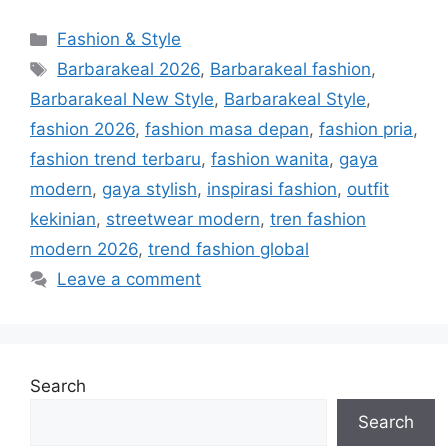
Categories
Fashion & Style
Tags
Barbarakeal 2026
,
Barbarakeal fashion
,
Barbarakeal New Style
,
Barbarakeal Style
,
fashion 2026
,
fashion masa depan
,
fashion pria
,
fashion trend terbaru
,
fashion wanita
,
gaya
modern
,
gaya stylish
,
inspirasi fashion
,
outfit
kekinian
,
streetwear modern
,
tren fashion
modern 2026
,
trend fashion global
Leave a comment
Search
Search