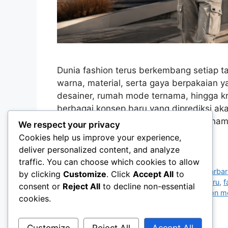
Dunia fashion terus berkembang setiap t
warna, material, serta gaya berpakaian 
desainer, rumah mode ternama, hingga k
berbagai konsep baru yang diprediksi ak
dunia. Tidak hanya berfokus pada penam
We respect your privacy
more
Cookies help us improve your experience,
deliver personalized content, and analyze
Categories
Fashion & Style
traffic. You can choose which cookies to allow
Tags
Barbarakeal 2026
,
Barbarakeal fashion
,
Barbar
by clicking
Customize
. Click
Accept All
to
masa depan
,
fashion pria
,
fashion trend terbaru
,
f
consent or
Reject All
to decline non-essential
outfit kekinian
,
streetwear modern
,
tren fashion 
cookies.
Leave a comment
Customize
Reject All
Accept All