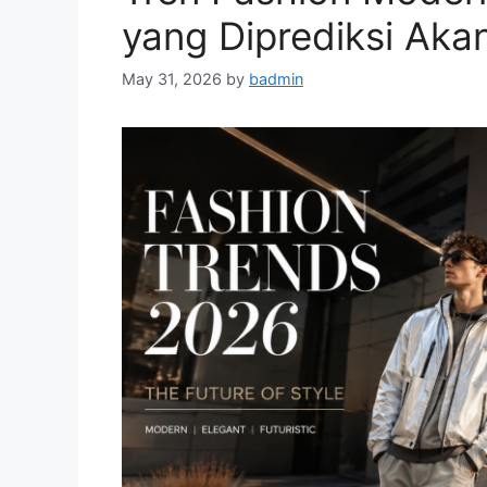
yang Diprediksi Aka
May 31, 2026
by
badmin