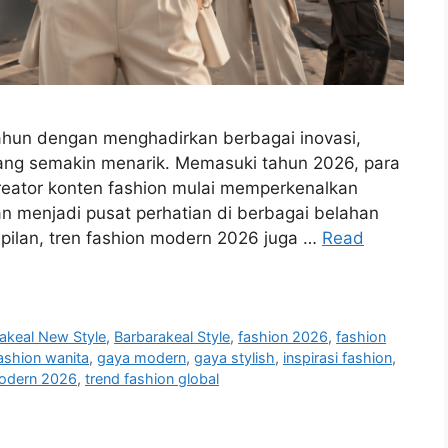
ahun dengan menghadirkan berbagai inovasi,
yang semakin menarik. Memasuki tahun 2026, para
reator konten fashion mulai memperkenalkan
an menjadi pusat perhatian di berbagai belahan
pilan, tren fashion modern 2026 juga …
Read
akeal New Style
,
Barbarakeal Style
,
fashion 2026
,
fashion
ashion wanita
,
gaya modern
,
gaya stylish
,
inspirasi fashion
,
modern 2026
,
trend fashion global