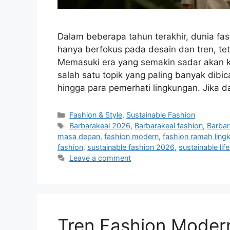
Dalam beberapa tahun terakhir, dunia fa
hanya berfokus pada desain dan tren, te
Memasuki era yang semakin sadar akan ke
salah satu topik yang paling banyak dibi
hingga para pemerhati lingkungan. Jika d
Categories
Fashion & Style
,
Sustainable Fashion
Tags
Barbarakeal 2026
,
Barbarakeal fashion
,
Barbar
masa depan
,
fashion modern
,
fashion ramah ling
fashion
,
sustainable fashion 2026
,
sustainable life
Leave a comment
Tren Fashion Modern