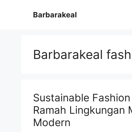
Skip
to
Barbarakeal
content
Barbarakeal fash
Sustainable Fashio
Ramah Lingkungan Me
Modern