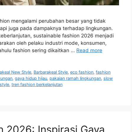
shion mengalami perubahan besar yang tidak
tapi juga pada dampaknya terhadap lingkungan.
berlanjutan, sustainable fashion 2026 menjadi
carakan oleh pelaku industri mode, konsumen,
ahulu fashion sering dikaitkan …
Read more
akeal New Style
,
Barbarakeal Style
,
eco fashion
,
fashion
kungan
,
gaya hidup hijau
,
pakaian ramah lingkungan
,
slow
style
,
tren fashion berkelanjutan
 2026: Inspirasi Gaya