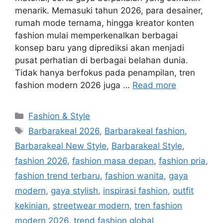
menarik. Memasuki tahun 2026, para desainer,
rumah mode ternama, hingga kreator konten
fashion mulai memperkenalkan berbagai
konsep baru yang diprediksi akan menjadi
pusat perhatian di berbagai belahan dunia.
Tidak hanya berfokus pada penampilan, tren
fashion modern 2026 juga …
Read more
Categories
Fashion & Style
Tags
Barbarakeal 2026
,
Barbarakeal fashion
,
Barbarakeal New Style
,
Barbarakeal Style
,
fashion 2026
,
fashion masa depan
,
fashion pria
,
fashion trend terbaru
,
fashion wanita
,
gaya
modern
,
gaya stylish
,
inspirasi fashion
,
outfit
kekinian
,
streetwear modern
,
tren fashion
modern 2026
,
trend fashion global