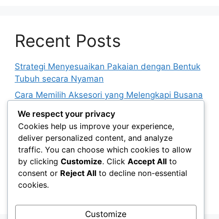
Recent Posts
Strategi Menyesuaikan Pakaian dengan Bentuk
Tubuh secara Nyaman
Cara Memilih Aksesori yang Melengkapi Busana
tanpa Terlihat Berlebihan
We respect your privacy
Ide Gaya Kasual Rapi untuk Aktivitas Harian
Cookies help us improve your experience,
yang Beragam
deliver personalized content, and analyze
traffic. You can choose which cookies to allow
Panduan Memadukan Warna Netral agar
by clicking
Customize
. Click
Accept All
to
Tampilan Tidak Membosankan
consent or
Reject All
to decline non-essential
Cara Menyusun Lemari Kapsul untuk Berbagai
cookies.
Kebutuhan Berpakaian
Customize