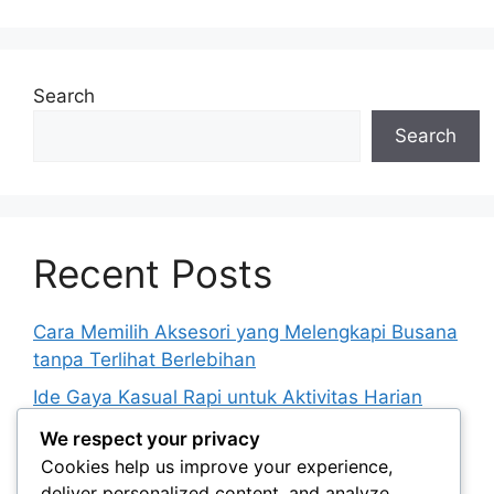
Search
Search
Recent Posts
Cara Memilih Aksesori yang Melengkapi Busana
tanpa Terlihat Berlebihan
Ide Gaya Kasual Rapi untuk Aktivitas Harian
yang Beragam
We respect your privacy
Panduan Memadukan Warna Netral agar
Cookies help us improve your experience,
Tampilan Tidak Membosankan
deliver personalized content, and analyze