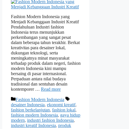
Fashion Modern Indonesia yang
Menjadi Kebanggaan Industri Kreatif
Pendahuluan Industri fashion
Indonesia terus menunjukkan
perkembangan yang sangat pesat
dalam beberapa tahun terakhir. Berkat
kreativitas para desainer lokal,
dukungan teknologi, serta
meningkatnya minat masyarakat
terhadap produk dalam negeri, fashion
modern Indonesia kini mampu
bersaing di pasar internasional.
Perpaduan antara nilai budaya
tradisional dan sentuhan desain
kontemporer …
Read more
Categories
Tags
Fashion Modern Indonesia
desainer Indonesia
,
ekonomi kreatif
,
fashion berkelanjutan
,
fashion lokal
,
fashion modern Indonesia
,
gaya hidup
modern
,
industri fashion Indonesia
,
industri kreatif Indonesia
,
produk