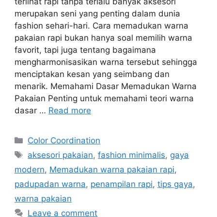
terlihat rapi tanpa terlalu banyak aksesori
merupakan seni yang penting dalam dunia
fashion sehari-hari. Cara memadukan warna
pakaian rapi bukan hanya soal memilih warna
favorit, tapi juga tentang bagaimana
mengharmonisasikan warna tersebut sehingga
menciptakan kesan yang seimbang dan
menarik. Memahami Dasar Memadukan Warna
Pakaian Penting untuk memahami teori warna
dasar …
Read more
Categories
Color Coordination
Tags
aksesori pakaian
,
fashion minimalis
,
gaya
modern
,
Memadukan warna pakaian rapi
,
padupadan warna
,
penampilan rapi
,
tips gaya
,
warna pakaian
Leave a comment