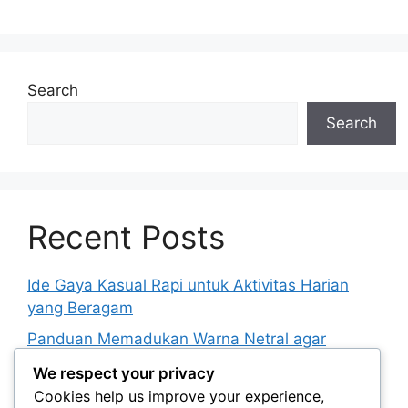
Search
Search
Recent Posts
Ide Gaya Kasual Rapi untuk Aktivitas Harian
yang Beragam
Panduan Memadukan Warna Netral agar
Tampilan Tidak Membosankan
We respect your privacy
Cara Menyusun Lemari Kapsul untuk Berbagai
Cookies help us improve your experience,