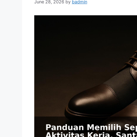
June 28, 2026
by
badmin