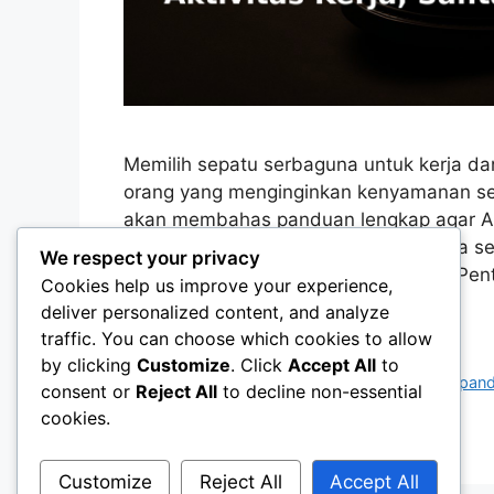
Memilih sepatu serbaguna untuk kerja da
orang yang menginginkan kenyamanan sekal
akan membahas panduan lengkap agar A
kegiatan kerja, bersantai, hingga acara s
We respect your privacy
Mengapa Memilih Sepatu Serbaguna Pent
Cookies help us improve your experience,
more
deliver personalized content, and analyze
traffic. You can choose which cookies to allow
Categories
Footwear Guide
by clicking
Customize
. Click
Accept All
to
Tags
fashion pria
,
fashion wanita
,
gaya kasual
,
pand
consent or
Reject All
to decline non-essential
formal
,
sepatu serbaguna
cookies.
Leave a comment
Customize
Reject All
Accept All