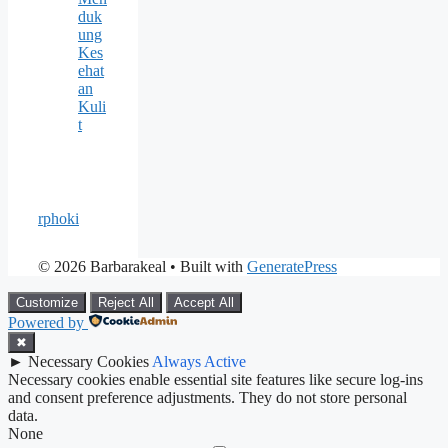
duk
ung
Kes
ehat
an
Kuli
t
rphoki
© 2026 Barbarakeal
• Built with
GeneratePress
Customize
Reject All
Accept All
Powered by
✖
►
Necessary Cookies
Always Active
Necessary cookies enable essential site features like secure log-ins
and consent preference adjustments. They do not store personal
data.
None