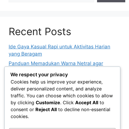
Recent Posts
Ide Gaya Kasual Rapi untuk Aktivitas Harian
yang Beragam
Panduan Memadukan Warna Netral agar
Tampilan Tidak Membosankan
We respect your privacy
Cara Menyusun Lemari Kapsul untuk Berbagai
Cookies help us improve your experience,
Kebutuhan Berpakaian
deliver personalized content, and analyze
traffic. You can choose which cookies to allow
Peran Istirahat yang Cukup dalam Menunjang
by clicking
Customize
. Click
Accept All
to
Penampilan dan Kebugaran
consent or
Reject All
to decline non-essential
Panduan Menentukan Jadwal Perawatan Diri
cookies.
yang Realistis