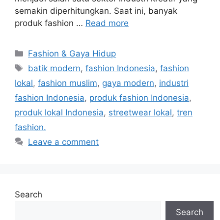
semakin diperhitungkan. Saat ini, banyak
produk fashion …
Read more
Categories
Fashion & Gaya Hidup
Tags
batik modern
,
fashion Indonesia
,
fashion
lokal
,
fashion muslim
,
gaya modern
,
industri
fashion Indonesia
,
produk fashion Indonesia
,
produk lokal Indonesia
,
streetwear lokal
,
tren
fashion.
Leave a comment
Search
Search