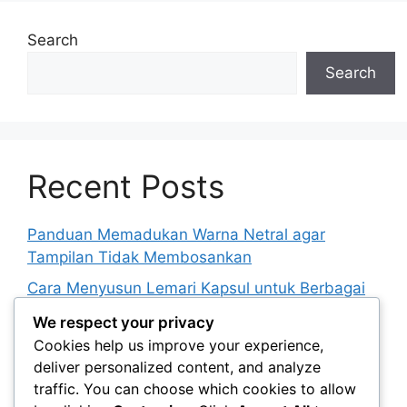
Search
Search
Recent Posts
Panduan Memadukan Warna Netral agar
Tampilan Tidak Membosankan
Cara Menyusun Lemari Kapsul untuk Berbagai
Kebutuhan Berpakaian
We respect your privacy
Peran Istirahat yang Cukup dalam Menunjang
Cookies help us improve your experience,
Penampilan dan Kebugaran
deliver personalized content, and analyze
traffic. You can choose which cookies to allow
Panduan Menentukan Jadwal Perawatan Diri