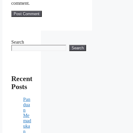
comment.
Search
Search
Recent
Posts
Pan
dua
n
Me
mad
uka
n