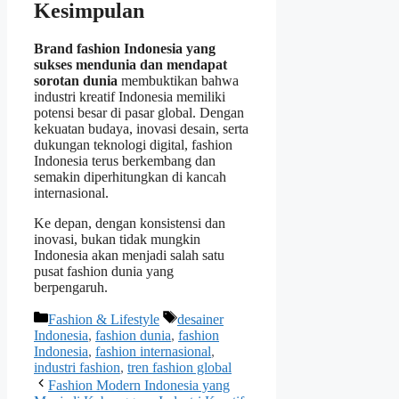
Kesimpulan
Brand fashion Indonesia yang
sukses mendunia dan mendapat
sorotan dunia
membuktikan bahwa
industri kreatif Indonesia memiliki
potensi besar di pasar global. Dengan
kekuatan budaya, inovasi desain, serta
dukungan teknologi digital, fashion
Indonesia terus berkembang dan
semakin diperhitungkan di kancah
internasional.
Ke depan, dengan konsistensi dan
inovasi, bukan tidak mungkin
Indonesia akan menjadi salah satu
pusat fashion dunia yang
berpengaruh.
Categories
Tags
Fashion & Lifestyle
desainer
Indonesia
,
fashion dunia
,
fashion
Indonesia
,
fashion internasional
,
industri fashion
,
tren fashion global
Fashion Modern Indonesia yang